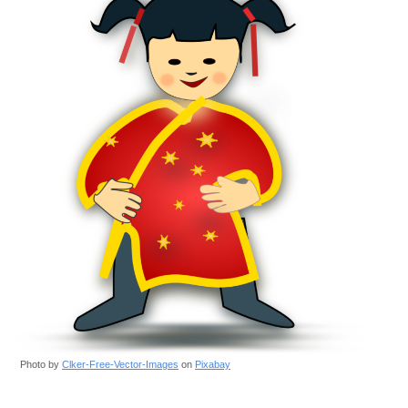
Photo by
Clker-Free-Vector-Images
on
Pixabay