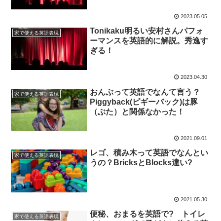
2023.05.05
Tonikaku明るい安村さんパフォ
家で使える英語表現
ーマンスを英語的に解説。秀逸す
ぎる！
2023.04.30
おんぶって英語でなんて言う？
家で使える英語表現
Piggyback(ピギーバック)は豚
（ぶた）と関係なかった！
2021.09.01
レゴ、積み木って英語でなんとい
家で使える英語表現
うの？BricksとBlocks違い?
2021.05.30
便秘、おまるを英語で? トイレ
家で使える英語表現