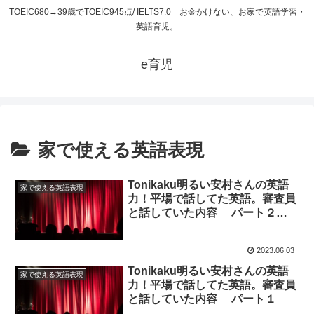
TOEIC680→39歳でTOEIC945点/ IELTS7.0 お金かけない、お家で英語学習・
英語育児。
e育児
家で使える英語表現
Tonikaku明るい安村さんの英語
家で使える英語表現
力！平場で話してた英語。審査員
と話していた内容 パート２
（後半）
2023.06.03
Tonikaku明るい安村さんの英語
家で使える英語表現
力！平場で話してた英語。審査員
と話していた内容 パート１