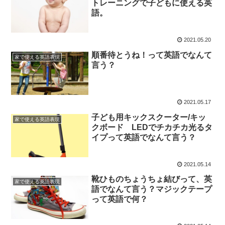
トレーニングで子どもに使える英
語。
2021.05.20
順番待とうね！って英語でなんて
家で使える英語表現
言う？
2021.05.17
子ども用キックスクーター/キッ
家で使える英語表現
クボード LEDでチカチカ光るタ
イプって英語でなんて言う？
2021.05.14
靴ひものちょうちょ結びって、英
家で使える英語表現
語でなんて言う？マジックテープ
って英語で何？