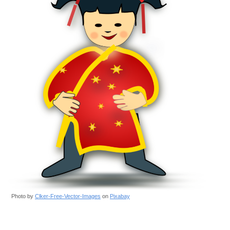
Photo by
Clker-Free-Vector-Images
on
Pixabay