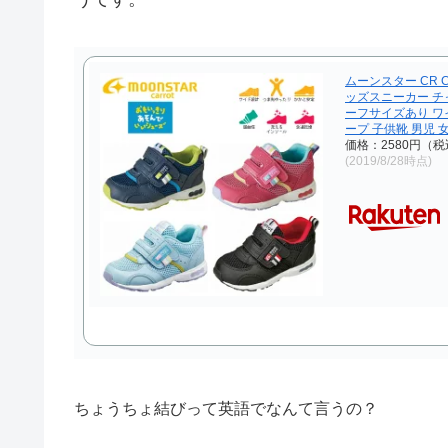
ムーンスター CR C
ッズスニーカー チ
ーフサイズあり ワ
ープ 子供靴 男児 
価格：2580円（税
(2019/8/28時点)
ちょうちょ結びって英語でなんて言うの？