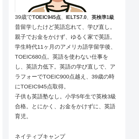
39歳で
TOEIC945点
、
IELTS7.0
、
英検準1級
昔留学したけど英語忘れて、学び直し。
親子でお金をかけず、ゆるく家で英語。
学生時代11ヶ月のアメリカ語学留学後、
TOEIC680点。英語を使わない仕事を
し、英語力低下。英語の学び直しで、ア
ラフォーでTOEIC900点越え、39歳の時
にTOEIC945点取得。
子供も英語塾なし。小学5年生で英検3級
合格。とにかく、お金をかけずに、英語
育児。
ネイティブキャンプ