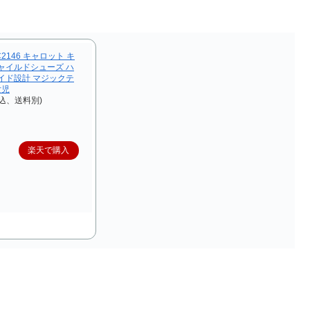
2146 キャロット キ
ャイルドシューズ ハ
イド設計 マジックテ
女児
込、送料別)
楽天で購入