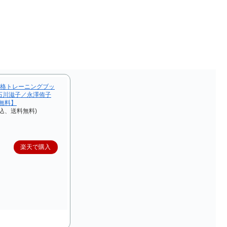
合格トレーニングブッ
石川滋子／永澤侑子
料無料】
税込、送料無料)
楽天で購入