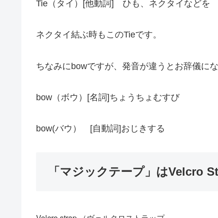
Tie（タイ）[他動詞] ひも、ネクタイなどを
ネクタイ結ぶ時もこのTieです。
ちなみにbowですが、発音が違うとお辞儀に
bow（ボウ）[名詞]ちょうちょむすび
bow(バウ） [自動詞]おじきする
「マジックテープ」はVelcro 
Velcro strap.（ヴェルクロストラップ