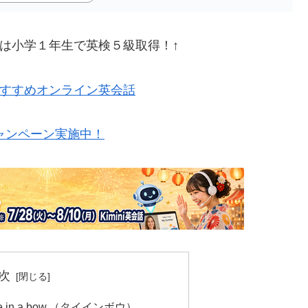
は小学１年生で英検５級取得！↑
すすめオンライン英会話
ャンペーン実施中！
次
in a bow.（タイインボウ）