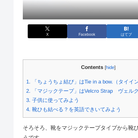
X
Facebook
はてブ
Contents
[
hide
]
1.
「ちょうちょ結び」はTie in a bow.（タイ
2.
「マジックテープ」はVelcro Strap ヴェ
3.
子供に使ってみよう
4.
靴ひも結べる？を英語できいてみよう
そろそろ、靴をマジックテープタイプから靴
うです。