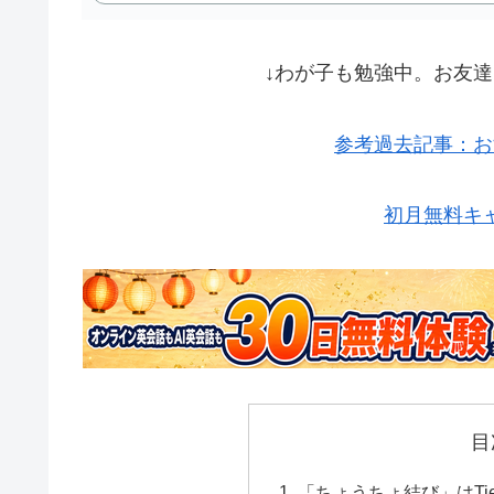
↓わが子も勉強中。お友達
参考過去記事：お
初月無料キ
目
「ちょうちょ結び」はTie 