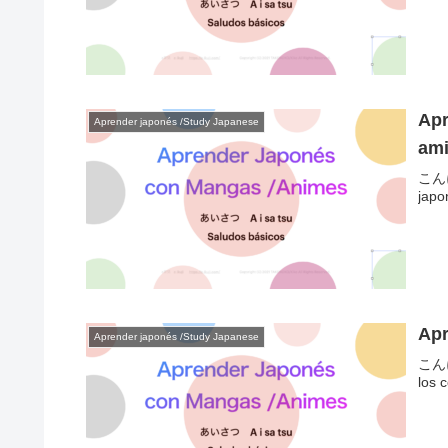
Apr
Aprender japonés /Study Japanese
am
こんに
japo
Apr
Aprender japonés /Study Japanese
こんに
los 