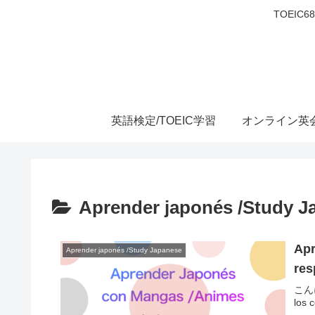
TOEIC
英語検定/TOEIC学習
オンライン英
Aprender japonés /Study J
Apr
Aprender japonés /Study Japanese
res
こんに
los 