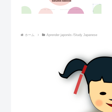
ホーム
Aprender japonés /Study Japanese