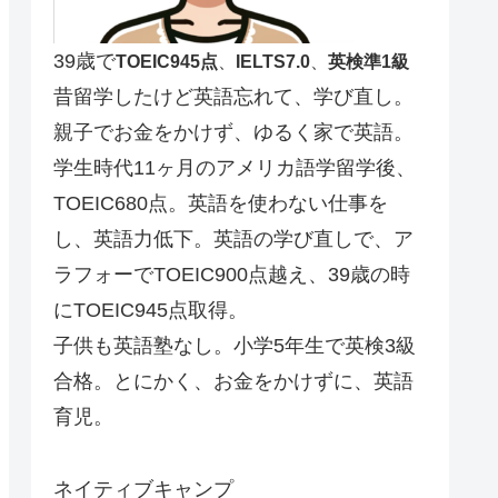
39歳で
TOEIC945点
、
IELTS7.0
、
英検準1級
昔留学したけど英語忘れて、学び直し。
親子でお金をかけず、ゆるく家で英語。
学生時代11ヶ月のアメリカ語学留学後、
TOEIC680点。英語を使わない仕事を
し、英語力低下。英語の学び直しで、ア
ラフォーでTOEIC900点越え、39歳の時
にTOEIC945点取得。
子供も英語塾なし。小学5年生で英検3級
合格。とにかく、お金をかけずに、英語
育児。
ネイティブキャンプ