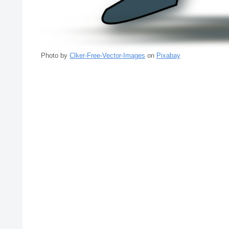
Photo by
Clker-Free-Vector-Images
on
Pixabay