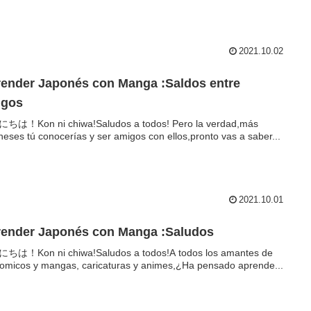
2021.10.02
ender Japonés con Manga :Saldos entre
igos
ちは！Kon ni chiwa!Saludos a todos! Pero la verdad,más
neses tú conocerías y ser amigos con ellos,pronto vas a saber...
2021.10.01
ender Japonés con Manga :Saludos
ちは！Kon ni chiwa!Saludos a todos!A todos los amantes de
comicos y mangas, caricaturas y animes,¿Ha pensado aprende...