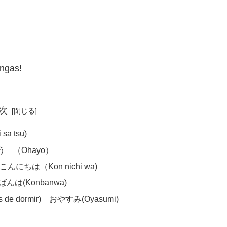
ngas!
次
a tsu)
よう （Ohayo）
es こんにちは（Kon nichi wa)
んばんは(Konbanwa)
es de dormir) おやすみ(Oyasumi)