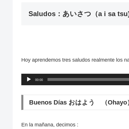
Saludos：あいさつ（a i sa tsu
Hoy aprendemos tres saludos realmente los na
音
00:00
声
プ
Buenos Días おはよう （Ohayo
レ
ー
ヤ
En la mañana, decimos :