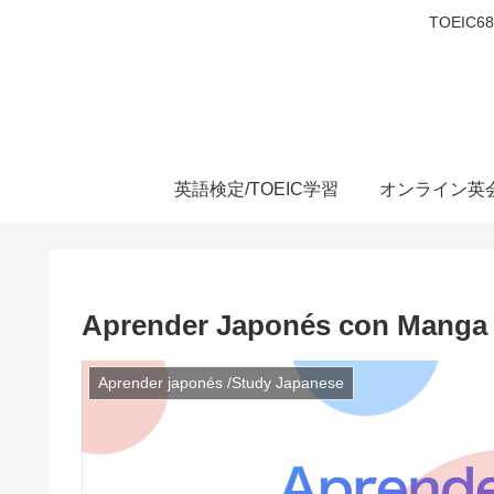
TOEIC
英語検定/TOEIC学習
オンライン英
Aprender Japonés con Manga 
Aprender japonés /Study Japanese