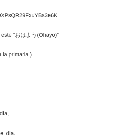
節
に
C0XPsQR29FxuYBs3e6K
は
上
sar este “おはよう(Ohayo)”
下
矢
la primaria.)
印
キ
ー
を
使
っ
día,
て
く
el día.