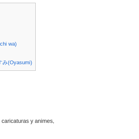
hi wa)
やすみ(Oyasumi)
 caricaturas y animes,