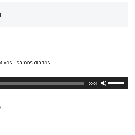
)
tivos usamos diarios.
ボ
00:00
リ
ュ
）
ー
ム
調