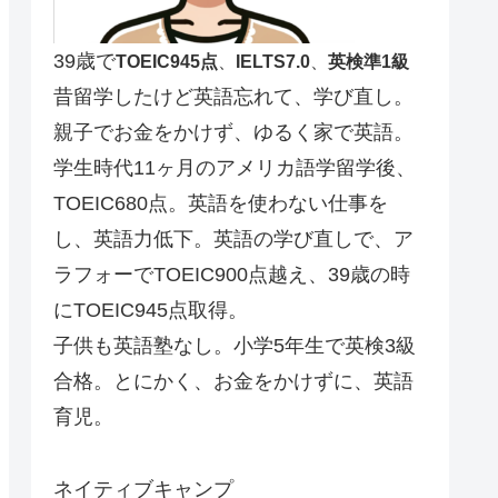
39歳で
TOEIC945点
、
IELTS7.0
、
英検準1級
昔留学したけど英語忘れて、学び直し。
親子でお金をかけず、ゆるく家で英語。
学生時代11ヶ月のアメリカ語学留学後、
TOEIC680点。英語を使わない仕事を
し、英語力低下。英語の学び直しで、ア
ラフォーでTOEIC900点越え、39歳の時
にTOEIC945点取得。
子供も英語塾なし。小学5年生で英検3級
合格。とにかく、お金をかけずに、英語
育児。
ネイティブキャンプ