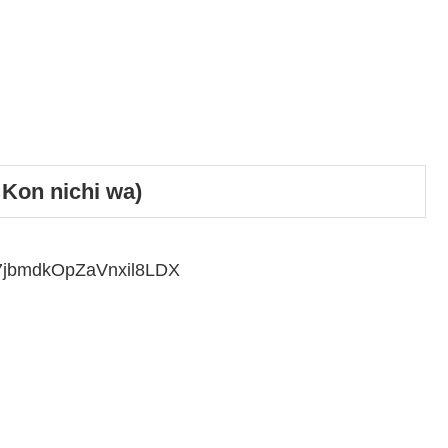
だ
さ
い。
on nichi wa)
7jbmdkOpZaVnxil8LDX