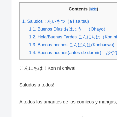
Contents
[
hide
]
1.
Saludos：あいさつ（a i sa tsu)
1.1.
Buenos Días おはよう （Ohayo）
1.2.
Hola/Buenas Tardes こんにちは（Kon nic
1.3.
Buenas noches こんばんは(Konbanwa)
1.4.
Buenas noches(antes de dormir) お
こんにちは！Kon ni chiwa!
Saludos a todos!
A todos los amantes de los comicos y mangas,