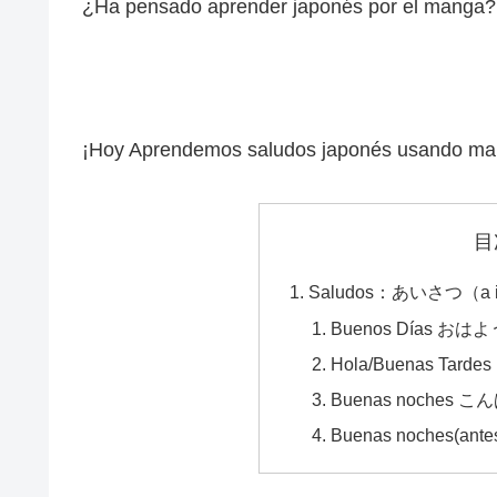
¿Ha pensado aprender japonés por el manga?
¡Hoy Aprendemos saludos japonés usando ma
目
Saludos：あいさつ（a i s
Buenos Días おは
Hola/Buenas Tard
Buenas noches こ
Buenas noches(ant