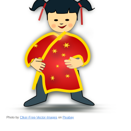
Photo by
Clker-Free-Vector-Images
on
Pixabay