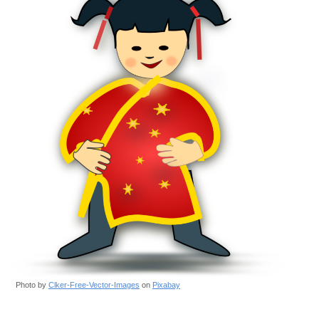
Photo by
Clker-Free-Vector-Images
on
Pixabay