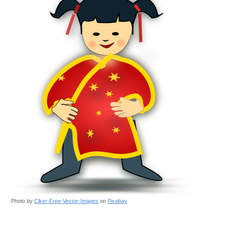
Photo by
Clker-Free-Vector-Images
on
Pixabay