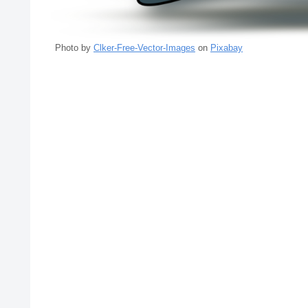
Photo by
Clker-Free-Vector-Images
on
Pixabay