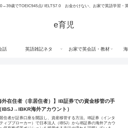
680→39歳でTOEIC945点/ IELTS7.0 お金かけない、お家で英語学習
e育児
会話
英語雑記ネタ
お家で英会話・教材
海
海外在住者（非居住者）】IB証券での資金移管の手
（IBSJ→IBKR海外アカウント）
居住者が証券口座を開設し、資産移管する方法。IB証券（インタ
ティブブローカー）で日本法人（IBSJ）からIB証券の海外アカウ
へ保有株式等ポジションを移管する方法の流れを説明していま