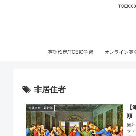
TOEIC
英語検定/TOEIC学習
オンライン英
非居住者
【
海外送金・銀行等
順
海外
ラク
ント