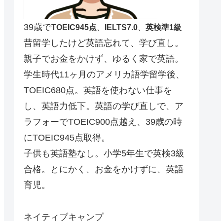
39歳で
TOEIC945点
、
IELTS7.0
、
英検準1級
昔留学したけど英語忘れて、学び直し。
親子でお金をかけず、ゆるく家で英語。
学生時代11ヶ月のアメリカ語学留学後、
TOEIC680点。英語を使わない仕事を
し、英語力低下。英語の学び直しで、ア
ラフォーでTOEIC900点越え、39歳の時
にTOEIC945点取得。
子供も英語塾なし。小学5年生で英検3級
合格。とにかく、お金をかけずに、英語
育児。
ネイティブキャンプ