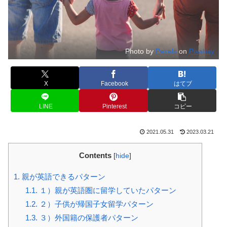
Photo by
Pexels
on
Pixabay
X
Facebook
はてブ
LINE
Pinterest
コピー
2021.05.31
2023.03.21
Contents
[
hide
]
1.
親が英語できるパターン
1.1.
１）親が英語圏に留学していたパターン
1.2.
２）子供が帰国子女留学パターン
1.3.
３）外国籍の保護者パターン