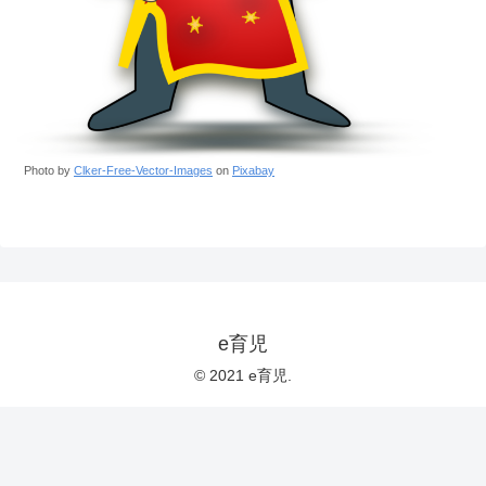
Photo by
Clker-Free-Vector-Images
on
Pixabay
e育児
© 2021 e育児.