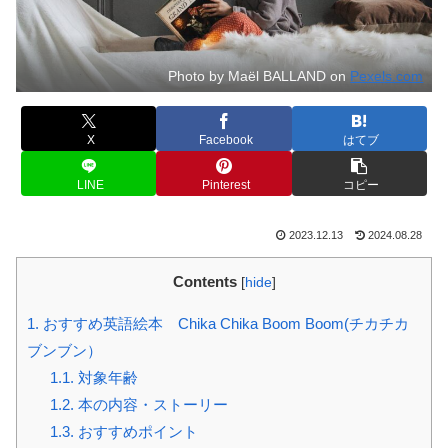
Photo by Maël BALLAND on
Pexels.com
X
Facebook
はてブ
LINE
Pinterest
コピー
2023.12.13
2024.08.28
Contents
[
hide
]
1.
おすすめ英語絵本 Chika Chika Boom Boom(チカチカ
ブンブン）
1.1.
対象年齢
1.2.
本の内容・ストーリー
1.3.
おすすめポイント