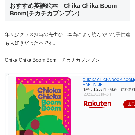
おすすめ英語絵本 Chika Chika Boom
Boom(チカチカブンブン）
年々少クラス担当の先生が、本当によく読んでいて子供達
も大好きだった本です。
Chika Chika Boom Bom チカチカブンブン
CHICKA CHICKA BOOM BOOM(B
MARTIN, JR. ]
価格：1,267円（税込、送料無料
(2023/10/21時点)
楽