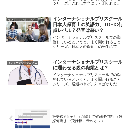
シリーズ。これは本当によく聞かれまし
た。他の保護者の方って英語ペラペラで
すか？親が英語話せないんですけど、子
どもをインターナショナルプリスクール
インターナショナルプリスクール
インターナショナルプリスクール
に通わせてもいいですか？...
日本人保育士の英語力、TOEIC何
点レベル？発音は悪い？
インターナショナルプリスクールでの勤
務しているというと、よく聞かれること
シリーズ。日本人の保育士の先生の英語
のレベルってどれくらいですか？バイリ
ンガルスタッフってどの程度バイリンガ
ルですか？日本人保育士の英語レベル
インターナショナルプリスクール
インターナショナルプリスクール
英語力不問って本当！？意...
に通わせる親の職業とは？
インターナショナルプリスクールでの勤
務しているというと、よく聞かれること
シリーズ。送迎の車が、外車ばかりだよ
ね。インターの親ってお金持ちなんでし
ょ？どんな仕事してる人？Photo by
nastya_gepp on Pixabayインターの...
妊娠後期8ヶ月（28週）での海外旅行（妊
娠何週まで飛行機に乗れる？）