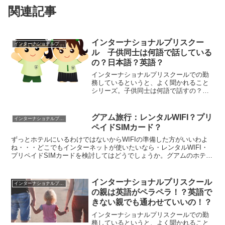
関連記事
インターナショナルプリスクー
インターナショナルプリスクール
ル 子供同士は何語で話している
の？日本語？英語？
インターナショナルプリスクールでの勤
務しているというと、よく聞かれること
シリーズ。子供同士は何語で話すの？日
本人同士の会話も英語なの？Photo by
OpenClipart-Vectors on Pixabayインター
でも子どもは結構日本...
グアム旅行：レンタルWIFI？プリ
インターナショナルプリスクール
ペイドSIMカード？
ずっとホテルにいるわけではないからWIFIの準備した方がいいわよ
ね・・・どこでもインターネットが使いたいなら・レンタルWIFI・
プリペイドSIMカードを検討してはどうでしょうか。グアムのホテル
はWIFI利用の台数制限あり！ホテル内であれば恐...
インターナショナルプリスクール
インターナショナルプリスクール
の親は英語がペラペラ！？英語で
きない親でも通わせていいの！？
インターナショナルプリスクールでの勤
務しているというと、よく聞かれること