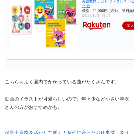
英語教育 子ども サメダンス ベ
ク 歌
価格：11,000円（税込、送料無
(2023/10/14時点)
楽
こちらもよく園内でかかっている曲がたくさんです。
動画のイラストが可愛らしいので、年々少など小さい年次
さんの方がおすすめかも。
保育士資格を活かして働く！条件に合ったお仕事探しをサ