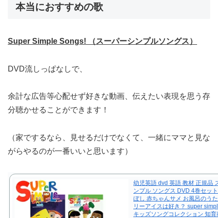
本当におすすめの歌
Super Simple Songs! （スーパーシンプルソングス）
DVD流しっぱなしで、
余計な広告等心配せず好きな動画、伝えたい表現を思う存
分聴かせることができます！
（家でするなら、見せるだけでなくて、一緒にママと見な
がらやるのが一番いいと思います）
幼児英語 dvd 英語 教材 正規品
ンプル ソングス DVD 4巻セッ
ぼし 赤ちゃんサメ お風呂のうた
リーアイスは好き？ super simple
キッズソングコレクション 知育