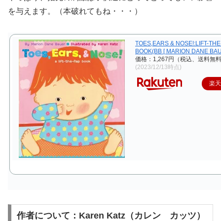
を与えます。（本破れてもね・・・）
TOES,EARS & NOSE!:LIFT-THE
BOOK(BB [ MARION DANE BAU
価格：1,267円（税込、送料無料
(2023/12/13時点)
楽
作者について：Karen Katz（カレン カッツ）