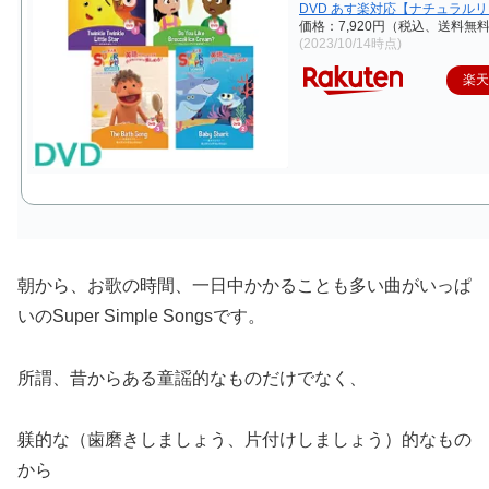
DVD あす楽対応【ナチュラル
価格：7,920円（税込、送料無料
(2023/10/14時点)
楽
朝から、お歌の時間、一日中かかることも多い曲がいっぱ
いのSuper Simple Songsです。
所謂、昔からある童謡的なものだけでなく、
躾的な（歯磨きしましょう、片付けしましょう）的なもの
から