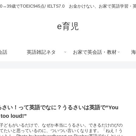
680→39歳でTOEIC945点/ IELTS7.0 お金かけない、お家で英語学習
e育児
会話
英語雑記ネタ
お家で英会話・教材
海
るさい！って英語でなに？うるさいは英語で”You
 too loud!”
子どもがいるだけで、なぜか本当にうるさい。できるだけのびの
てたいと思っているのに、ついつい言いくなります。「ねえ！う
よ！」Photo by harshvardhanart on Pixabay英語でなんといい