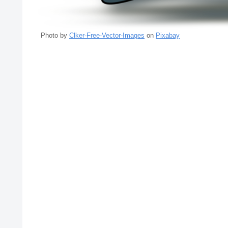
Photo by
Clker-Free-Vector-Images
on
Pixabay