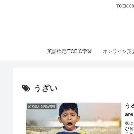
TOEIC
英語検定/TOEIC学習
オンライン英
うざい
う
家で使える英語表現
are
家に
び育
るさい