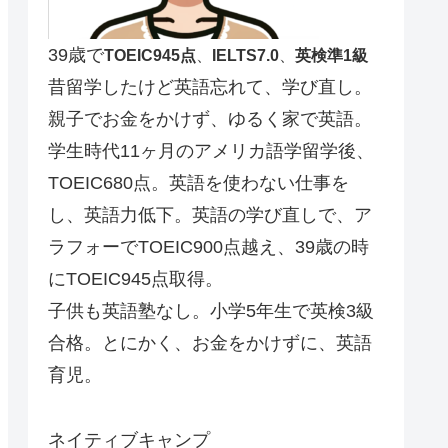
39歳で
TOEIC945点
、
IELTS7.0
、
英検準1級
昔留学したけど英語忘れて、学び直し。
親子でお金をかけず、ゆるく家で英語。
学生時代11ヶ月のアメリカ語学留学後、
TOEIC680点。英語を使わない仕事を
し、英語力低下。英語の学び直しで、ア
ラフォーでTOEIC900点越え、39歳の時
にTOEIC945点取得。
子供も英語塾なし。小学5年生で英検3級
合格。とにかく、お金をかけずに、英語
育児。
ネイティブキャンプ