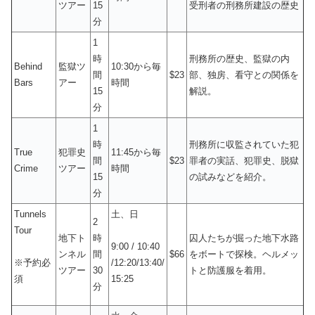
ツアー
15
受刑者の刑務所建設の歴史
分
1
時
刑務所の歴史、監獄の内
Behind
監獄ツ
10:30から毎
間
$23
部、独房、看守との関係を
Bars
アー
時間
15
解説。
分
1
時
刑務所に収監されていた犯
True
犯罪史
11:45から毎
間
$23
罪者の実話、犯罪史、脱獄
Crime
ツアー
時間
15
の試みなどを紹介。
分
Tunnels
土、日
2
Tour
地下ト
時
囚人たちが掘った地下水路
9:00 / 10:40
ンネル
間
$66
をボートで探検。ヘルメッ
※予約必
/12:20/13:40/
ツアー
30
トと防護服を着用。
須
15:25
分