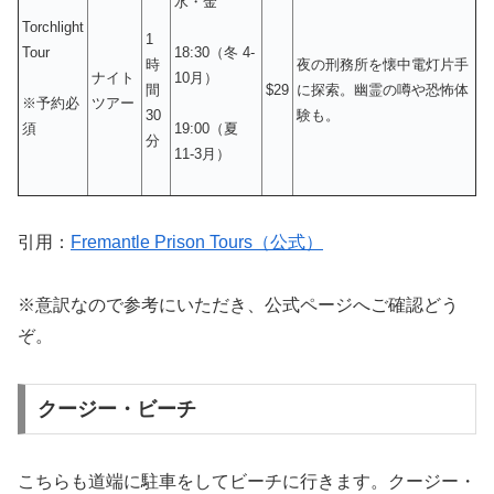
水・金
Torchlight
1
Tour
18:30（冬 4-
時
夜の刑務所を懐中電灯片手
ナイト
10月）
間
$29
に探索。幽霊の噂や恐怖体
ツアー
※予約必
30
験も。
須
19:00（夏
分
11-3月）
引用：
Fremantle Prison Tours（公式）
※意訳なので参考にいただき、公式ページへご確認どう
ぞ。
クージー・ビーチ
こちらも道端に駐車をしてビーチに行きます。クージー・