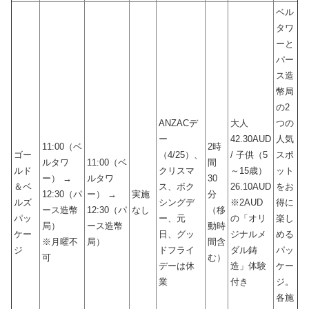
ベル
タワ
ーと
パー
ス造
幣局
の2
ANZACデ
大人
つの
ー
42.30AUD
人気
11:00（ベ
2時
ゴー
（4/25）、
/ 子供（5
スポ
ルタワ
11:00（ベ
間
ルド
クリスマ
～15歳）
ット
ー） →
ルタワ
30
＆ベ
ス、ボク
26.10AUD
をお
12:30（パ
ー） →
実施
分
ルズ
シングデ
※2AUD
得に
ース造幣
12:30（パ
なし
（移
パッ
ー、元
の「オリ
楽し
局）
ース造幣
動時
ケー
日、グッ
ジナルメ
める
※月曜不
局）
間含
ジ
ドフライ
ダル鋳
パッ
可
む）
デーは休
造」体験
ケー
業
付き
ジ。
各施