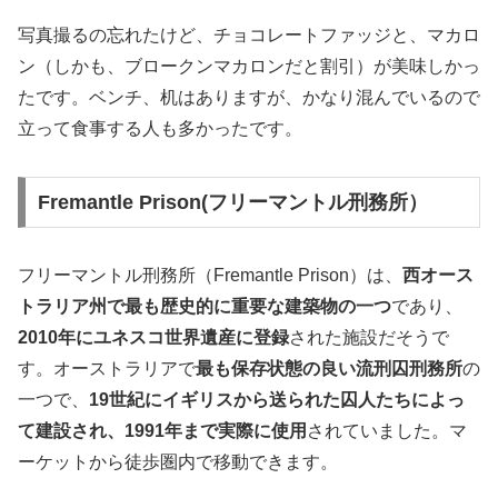
写真撮るの忘れたけど、チョコレートファッジと、マカロ
ン（しかも、ブロークンマカロンだと割引）が美味しかっ
たです。ベンチ、机はありますが、かなり混んでいるので
立って食事する人も多かったです。
Fremantle Prison(フリーマントル刑務所）
フリーマントル刑務所（Fremantle Prison）は、
西オース
トラリア州で最も歴史的に重要な建築物の一つ
であり、
2010年にユネスコ世界遺産に登録
された施設だそうで
す。オーストラリアで
最も保存状態の良い流刑囚刑務所
の
一つで、
19世紀にイギリスから送られた囚人たちによっ
て建設され、1991年まで実際に使用
されていました。マ
ーケットから徒歩圏内で移動できます。