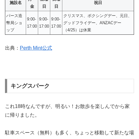
施設名
祝日
金
日
日
パース造
クリスマス、ボクシングデー、元日、
9:00-
9:00-
9:00-
幣局ショ
グッドフライデー、ANZACデー
17:00
17:00
17:00
ップ
（4/25）は休業
出典：
Perth Mint公式
キングスパーク
これ18時なんですが、明るい！お散歩を楽しんでから家
に帰りました。
駐車スペース（無料）も多く、ちょっと移動して新たな場