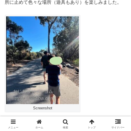
所に止めて色々な場所（遊具もあり）を楽しみました。
Screenshot
まとめ：日没は19:30！？夜まで楽しめる
メニュー
ホーム
検索
トップ
サイドバー