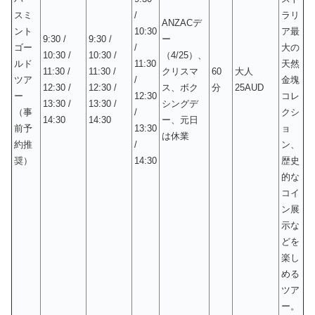
スミ
/
ラリ
ANZACデ
ント
10:30
ア最
9:30 /
9:30 /
ー
ゴー
/
大の
10:30 /
10:30 /
（4/25）、
ルド
11:30
天然
11:30 /
11:30 /
クリスマ
60
大人
ツア
/
金塊
12:30 /
12:30 /
ス、ボク
分
25AUD
ー
12:30
コレ
13:30 /
13:30 /
シングデ
（事
/
クシ
14:30
14:30
ー、元日
前予
13:30
ョ
は休業
約推
/
ン、
奨）
14:30
歴史
的な
コイ
ン展
示な
どを
楽し
める
ツア
ー。