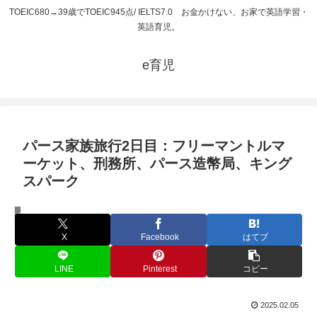
TOEIC680→39歳でTOEIC945点/ IELTS7.0 お金かけない、お家で英語学習・
英語育児。
e育児
パース家族旅行2日目：フリーマントルマ
ーケット、刑務所、パース造幣局、キング
スパーク
オーストラリア
X
Facebook
はてブ
LINE
Pinterest
コピー
2025.02.05