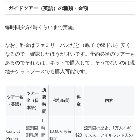
ガイドツアー（英語）の種類・金額
毎時間夕方4時くらいまで実施。
なお、料金はファミリーパスだと（親子で66ドル）安く
なるので、確認したほうが良いです。予約必須のツアーも
あるのでそれらは、ネットで購入して、そうでないのは現
地チケットブースでも購入可能です。
所
ツアー
ツアー名
要
料
名（日
催行時間
内容
（英語）
時
金
本語）
間
1
流刑囚
時
流刑囚の歴史、1万人イギ
Convict
10:00から毎
刑務所
間
$23
リス人、アイルランド人の
Prison
時間