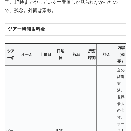
了。17時までやっている土産屋しか見られなかったの
で、残念。外観は素敵。
ツアー時間＆料金
内容
ツア
日曜
所要
月～金
土曜日
祝日
料金
（概
ー名
日
時間
要）
金の
鋳造
実
演、
世界
最大
の金
貨、
オー
パー
9:30
スト